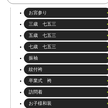
お宮参り
三歳 七五三
五歳 七五三
七歳 七五三
振袖
紋付袴
卒業式 袴
訪問着
お子様和装